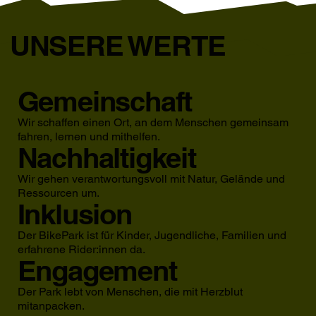
UNSERE WERTE
Gemeinschaft
Wir schaffen einen Ort, an dem Menschen gemeinsam
fahren, lernen und mithelfen.
Nachhaltigkeit
Wir gehen verantwortungsvoll mit Natur, Gelände und
Ressourcen um.
Inklusion
Der BikePark ist für Kinder, Jugendliche, Familien und
erfahrene Rider:innen da.
Engagement
Der Park lebt von Menschen, die mit Herzblut
mitanpacken.