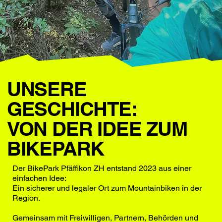
UNSERE
GESCHICHTE:
VON DER IDEE ZUM
BIKEPARK
Der BikePark Pfäffikon ZH entstand 2023 aus einer
einfachen Idee:
Ein sicherer und legaler Ort zum Mountainbiken in der
Region.
Gemeinsam mit Freiwilligen, Partnern, Behörden und